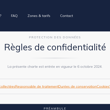
?
FAQ
Zones & tarifs
Contact
PROTECTION DES DONNÉES
Règles de confidentialité
La présente charte est entrée en vigueur le 6 octobre 2024.
ollectées
Responsable de traitement
Durées de conservation
Cookies
PRÉAMBULE