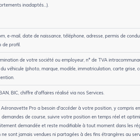
ortements inadaptés…).
, e-mail, date de naissance, téléphone, adresse, permis de conduire
 de profil.
ination de votre société ou employeur, n° de TVA intracommunauta
u véhicule (photo, marque, modèle, immatriculation, carte grise, car
ention.
BAN, BIC, chiffre d'affaires réalisé via nos Services.
n Aéronavette Pro a besoin d'accéder à votre position, y compris en
demandes de course, suivre votre position en temps réel et optimis
icitement demandée et reste modifiable à tout moment dans les rég
 ne sont jamais vendues ni partagées à des fins étrangères au serv